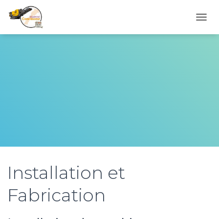
D
É
P
L
I
E
R
L
A
N
A
V
I
G
A
T
Installation et
I
O
Fabrication
N