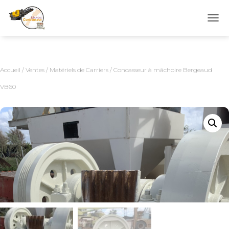
D
É
P
L
I
Accueil
/
Ventes
/
Matériels de Carriers
/ Concasseur à mâchoire Bergeaud
E
R
VB60
L
A
N
A
V
I
G
A
T
I
O
N