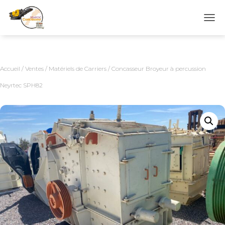
D
É
P
L
I
Accueil
/
Ventes
/
Matériels de Carriers
/ Concasseur Broyeur à percussion
E
R
Neyrtec SPH82
L
A
N
A
V
I
G
A
T
I
O
N