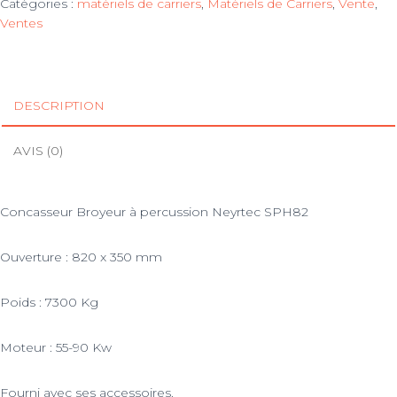
Catégories :
matériels de carriers
,
Matériels de Carriers
,
Vente
,
Ventes
DESCRIPTION
AVIS (0)
Concasseur Broyeur à percussion Neyrtec SPH82
Ouverture : 820 x 350 mm
Poids : 7300 Kg
Moteur : 55-90 Kw
Fourni avec ses accessoires.