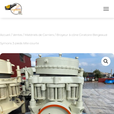
D
É
P
L
I
Accueil
/
Ventes
/
Matériels de Carriers
/ Broyeur à cône Giratoire Bergeaud
E
R
Symons 3 pieds tête courte
L
A
N
A
V
I
G
A
T
I
O
N