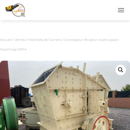
D
É
P
L
I
Accueil
/
Ventes
/
Matériels de Carriers
/ Concasseur Broyeur à percussion
E
R
Hazemag SAP4
L
A
N
A
V
I
G
A
T
I
O
N