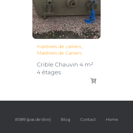
matériels de carriers
,
Matériels de Carriers
Crible Chauvin 4 m²
4 étages
#5189 (pas de titre)
Blog
Contact
Home