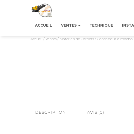
ACCUEIL
VENTES
TECHNIQUE
INSTA
Accueil
/
Ventes
/
Matériels de Carriers
/ Concasseur à mâchoi
DESCRIPTION
AVIS (0)