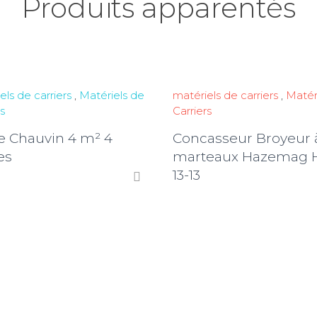
Produits apparentés
els de carriers
,
Matériels de
matériels de carriers
,
Matér
s
Carriers
le Chauvin 4 m² 4
Concasseur Broyeur 
es
marteaux Hazemag
13-13